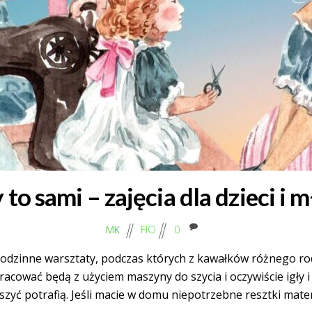
to sami – zajęcia dla dzieci i 
FIO
0
MK
ugodzinne warsztaty, podczas których z kawałków różnego r
acować będą z użyciem maszyny do szycia i oczywiście igły i
yć potrafią. Jeśli macie w domu niepotrzebne resztki materi