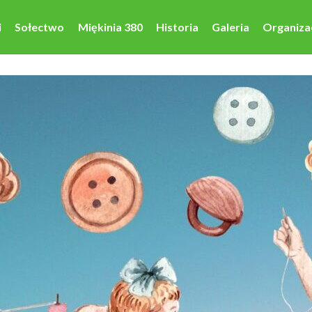
i
Sołectwo
Miękinia 380
Historia
Galeria
Organiza