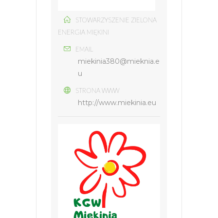
STOWARZYSZENIE ZIELONA
ENERGIA MIĘKINI
EMAIL
miekinia380@mieknia.e
u
STRONA WWW
http://www.miekinia.eu