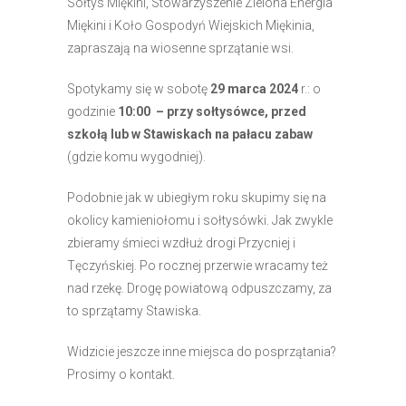
Sołtys Miękini, Stowarzyszenie Zielona Energia
Miękini i Koło Gospodyń Wiejskich Miękinia,
zapraszają na wiosenne sprzątanie wsi.
Spotykamy się w sobotę
29 marca 2024
r.: o
godzinie
10:00 – przy sołtysówce, przed
szkołą lub w Stawiskach na pałacu zabaw
(gdzie komu wygodniej).
Podobnie jak w ubiegłym roku skupimy się na
okolicy kamieniołomu i sołtysówki. Jak zwykle
zbieramy śmieci wzdłuż drogi Przycniej i
Tęczyńskiej. Po rocznej przerwie wracamy też
nad rzekę. Drogę powiatową odpuszczamy, za
to sprzątamy Stawiska.
Widzicie jeszcze inne miejsca do posprzątania?
Prosimy o kontakt.