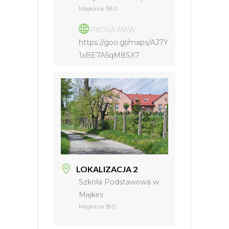
Miękinia 380
STRONA WWW
https://goo.gl/maps/AJ7Y
1xBE7A5qM8SX7
LOKALIZACJA 2
Szkoła Podstawowa w
Miękini
Miękinia 180