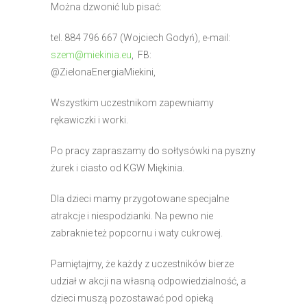
Można dzwonić lub pisać:
tel. 884 796 667 (Wojciech Godyń), e-mail:
szem@miekinia.eu
, FB:
@ZielonaEnergiaMiekini,
Wszystkim uczestnikom zapewniamy
rękawiczki i worki.
Po pracy zapraszamy do sołtysówki na pyszny
żurek i ciasto od KGW Miękinia.
Dla dzieci mamy przygotowane specjalne
atrakcje i niespodzianki. Na pewno nie
zabraknie też popcornu i waty cukrowej.
Pamiętajmy, że każdy z uczestników bierze
udział w akcji na własną odpowiedzialność, a
dzieci muszą pozostawać pod opieką