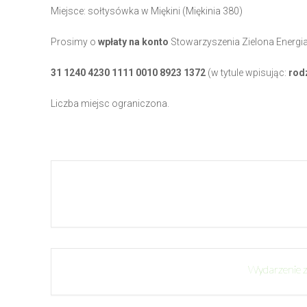
Miejsce: sołtysówka w Miękini (Miękinia 380)
Prosimy o
wpłaty
na konto
Stowarzyszenia Zielona Energia 
31 1240 4230 1111 0010 8923 1372
(w tytule wpisując:
rod
Liczba miejsc ograniczona.
Wydarzenie z