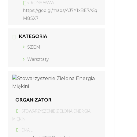
STRONA WWW
https://goo.gl/maps/AJ7Y1xBE7A5q
M8SX7
KATEGORIA
SZEM
Warsztaty
ORGANIZATOR
STOWARZYSZENIE ZIELONA ENERGIA
MIĘKINI
EMAIL