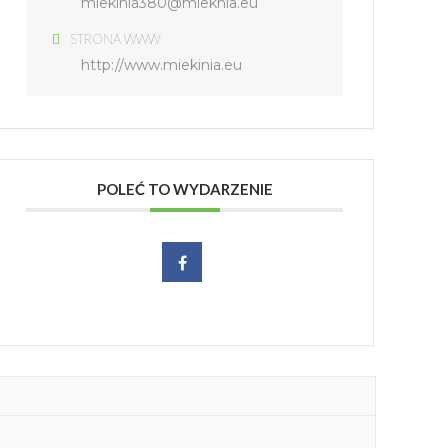
miekinia380@mieknia.eu
STRONA WWW
http://www.miekinia.eu
POLEĆ TO WYDARZENIE