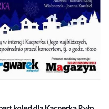
ert kolęd dla Kacperka Ryło