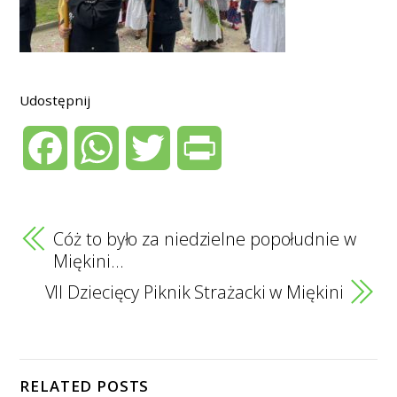
Udostępnij
F
W
T
P
a
h
w
r
c
a
i
i
Cóż to było za niedzielne popołudnie w
Miękini…
e
t
t
n
VII Dziecięcy Piknik Strażacki w Miękini
b
s
t
t
o
A
e
RELATED POSTS