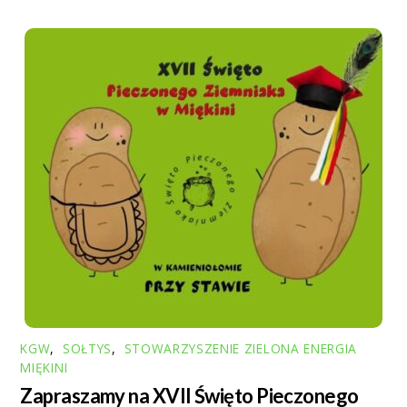
o
p
r
k
p
KGW
,
SOŁTYS
,
STOWARZYSZENIE ZIELONA ENERGIA
MIĘKINI
Zapraszamy na XVII Święto Pieczonego