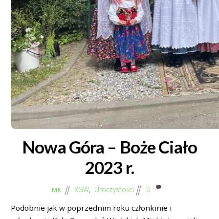
Nowa Góra – Boże Ciało
2023 r.
KGW
,
Uroczystości
0
MK
Podobnie jak w poprzednim roku członkinie i