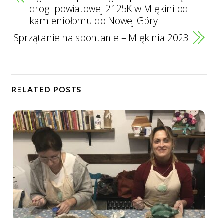
drogi powiatowej 2125K w Miękini od
e
t
t
n
kamieniołomu do Nowej Góry
Sprzątanie na spontanie – Miękinia 2023
b
s
t
t
o
A
e
RELATED POSTS
o
p
r
k
p