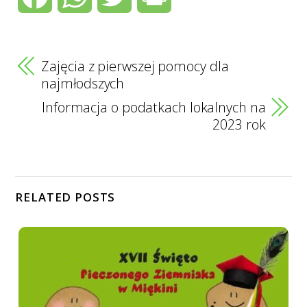
a
h
w
r
c
a
i
i
Zajęcia z pierwszej pomocy dla
najmłodszych
e
t
t
n
Informacja o podatkach lokalnych na
2023 rok
b
s
t
t
o
A
e
RELATED POSTS
o
p
r
k
p