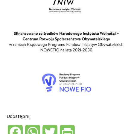
Udostępnij
F
W
T
P