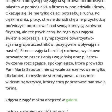
co tydzień odbywają się zajęcia sportowe dla dorosłych:
pilastes w poniedziałki, a fitness w poniedziałki i środy.
Okazuje się, że nie tylko dzieci potrzebują ruchu. Po
ciężkim dniu, pracy, stresie dorośli chętnie przychodzą
poćwiczyć i popracować nad swoją kondycją zarówno
fizyczną, ale też psychiczną, bo tego typu zajęcia
świetnie odprężają, a sympatyczne towarzystwo-
zgrana grupa uczestników, pozytywnie wpływają na
nastrój. Fitness-zajęcia bardziej ruchowe, wysiłkowe
prowadzone przez Panią Ewę Jońską oraz pilastes-
ćwiczenia rozciągające, spokojniejsze, które prowadzi
Pani Marta Szpoton, nie są wcale zarezerwowane tylko
dla kobiet- to myślenie stereotypowe- u nas mile
widziani są wszyscy, którzy chcą popracować nad swoją
formą.
Zdjęcia z zajęć można obejrzeć w
galerii.
Jednak najlepiej przyjść i zobaczyć