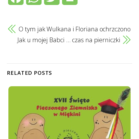
Jak u mojej Babci … czas na pierniczki
e
t
t
n
b
s
t
t
RELATED POSTS
o
A
e
o
p
r
k
p