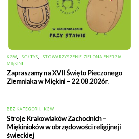
KGW
,
SOŁTYS
,
STOWARZYSZENIE ZIELONA ENERGIA
MIĘKINI
Zapraszamy na XVII Święto Pieczonego
Ziemniaka w Miękini – 22.08.2026r.
BEZ KATEGORII
,
KGW
Stroje Krakowiaków Zachodnich –
Miękinioków w obrzędowości religijnej i
świeckiej