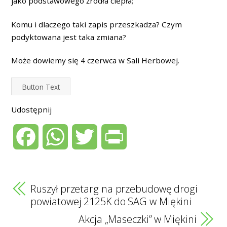
jako podstawowego źródła ciepła;”
Komu i dlaczego taki zapis przeszkadza? Czym
podyktowana jest taka zmiana?
Może dowiemy się 4 czerwca w Sali Herbowej.
Button Text
Udostępnij
F
W
T
P
a
h
w
r
c
a
i
i
Ruszył przetarg na przebudowę drogi
powiatowej 2125K do SAG w Miękini
e
t
t
n
Akcja „Maseczki” w Miękini