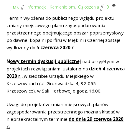
Informacje
,
Kamieniołom
,
Ogłoszenia
0
MK
Termin wyłożenia do publicznego wglądu projektu
zmiany miejscowego planu zagospodarowania
przestrzennego obejmującego obszar poprzemysłowy
po dawnej kopalni porfiru w Miękini i Czernej zostaje
wydłużony do
5 czerwca 2020 r
.
N
owy
termin dyskusji
publicznej
nad przyjętymi w
projektach rozwiązaniami ustalono
na
dzień
4 czerwca
2020 r.,
w siedzibie Urzędu Miejskiego w
Krzeszowicach (ul. Grunwaldzka 4, 32-065
Krzeszowice), w Sali Herbowej o godz. 16.00.
Uwagi do projektów zmian miejscowych planów
zagospodarowania przestrzennego można składać w
nieprzekraczalnym terminie
do dnia 29 czerwca 2020
r.