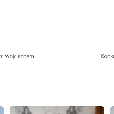
nem Wojciechem
Konku