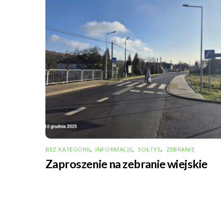
k
p
BEZ KATEGORII
,
INFORMACJE
,
SOŁTYS
,
ZEBRANIE
Zaproszenie na zebranie wiejskie